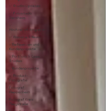
✅ Studio-Updates
✅ Fotostudio
Bensheim
✅
Hochzeitsfotografie
✅ Website & News
✅Referenzen und
Kundenprojekte
✅Portfolio & Case
Studies
✅Kundenprojekte
✅ Produkt-
Fotografie
Fotograf
Heppenheim
Fotograf Kreis
Bergstraße