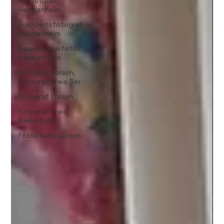
Fotostudio
Heppenheim
Hochzeitsfotograf
Heppenheim
Bewerbungsfotos
Heppenheim
Fotograf Lorsch,
Fotograf Kreis Ber
Fotograf Lorsch
Fotograf Kreis
Berbstraße
Fotostudio Lorsch