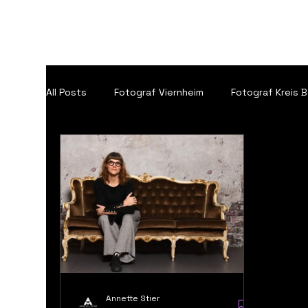
FOTOGRAFIE
B2B
DAS LOFT
ANN
All Posts
Fotograf Viernheim
Fotograf Kreis 
✅ Fotografin Kreis Bergstraße
✅ Business-F
✅Referenzen und Kundenprojekte
✅Portfoli
Fotograf Kreis Bergstraße
Fotostudio Hepp
Annette Stier