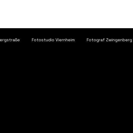
ETTE
PREISE
LEGAL
Bergstraße
Fotostudio Viernheim
Fotograf Zwingenberg
otografie
✅ Studio-Updates
✅ Fotostudio Bensheim
o & Case Studies
✅Kundenprojekte
✅ Produkt-Fotograf
enheim
Hochzeitsfotograf Heppenheim
Bewerbungsfot