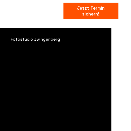
Jetzt Termin
sichern!
Fotostudio Zwingenberg
✅ Hochzeitsfotografie
✅ Website & News
ie
Fotograf Heppenheim
os Heppenheim